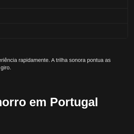
riência rapidamente. A trilha sonora pontua as
giro.
horro em Portugal