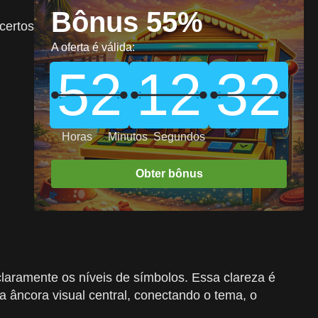
Bônus 55%
certos
A oferta é válida:
52
12
30
Horas
Minutos
Segundos
Obter bônus
 claramente os níveis de símbolos. Essa clareza é
a âncora visual central, conectando o tema, o