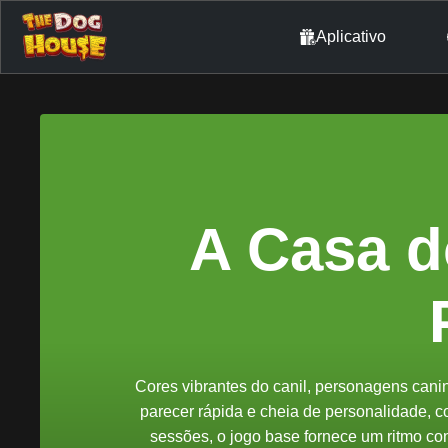
Aplicativo
A Casa d
Cores vibrantes do canil, personagens can
parecer rápida e cheia de personalidade,
sessões, o jogo base fornece um ritmo con